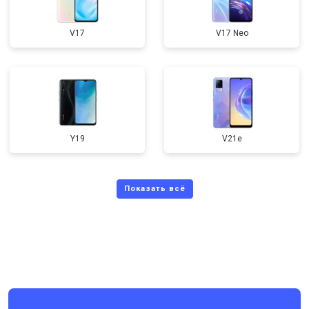
V17
V17 Neo
Y19
V21e