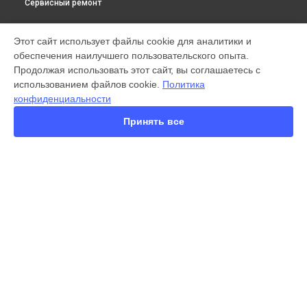
Сервисный ремонт
МОДЕЛИ
Этот сайт использует файлы cookie для аналитики и
обеспечения наилучшего пользовательского опыта.
X300 Pro
Продолжая использовать этот сайт, вы соглашаетесь с
X200 FE
использованием файлов cookie.
Политика
X200 Ultra
конфиденциальности
X200 Pro
X200 Pro mini
Принять все
V60 Lite
V60
V50
Y22
Y35
СТРАНИЦЫ
Y78
Гарантия
Y53s
Доставка
Y33s
Контакты
Y17
Карта сайта
V17
V17 Neo
Y19
КОНТАКТЫ
V21e