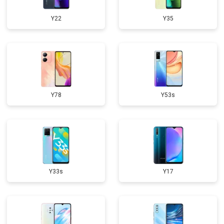
Y22
Y35
Y78
Y53s
Y33s
Y17