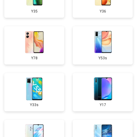
Y35
Y36
Y78
Y53s
Y33s
Y17