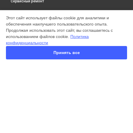
Сервисный ремонт
МОДЕЛИ
Этот сайт использует файлы cookie для аналитики и
обеспечения наилучшего пользовательского опыта.
X300 Pro
Продолжая использовать этот сайт, вы соглашаетесь с
X200 FE
использованием файлов cookie.
Политика
X200 Ultra
конфиденциальности
X200 Pro
X200 Pro mini
Принять все
V60 Lite
V60
V50
Y35
Y36
СТРАНИЦЫ
Y78
Гарантия
Y53s
Доставка
Y33s
Контакты
Y17
Карта сайта
V17
V17 Neo
Y19
КОНТАКТЫ
V21e