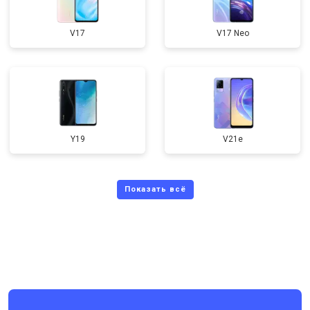
V17
V17 Neo
Y19
V21e