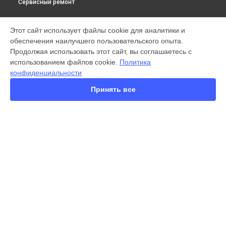
Сервисный ремонт
МОДЕЛИ
Этот сайт использует файлы cookie для аналитики и
обеспечения наилучшего пользовательского опыта.
X300 Pro
Продолжая использовать этот сайт, вы соглашаетесь с
X200 FE
использованием файлов cookie.
Политика
X200 Ultra
конфиденциальности
X200 Pro
X200 Pro mini
Принять все
V60 Lite
V60
V50
Y22
Y35
СТРАНИЦЫ
Y36
Гарантия
Y78
Доставка
Y53s
Контакты
Y33s
Карта сайта
Y17
V17
V17 Neo
КОНТАКТЫ
Y19