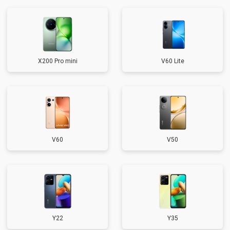
X200 Pro mini
V60 Lite
V60
V50
Y22
Y35