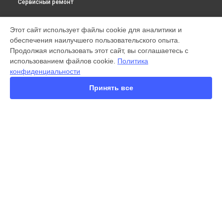
Сервисный ремонт
МОДЕЛИ
Этот сайт использует файлы cookie для аналитики и
обеспечения наилучшего пользовательского опыта.
X300 Pro
Продолжая использовать этот сайт, вы соглашаетесь с
X200 FE
использованием файлов cookie.
Политика
X200 Ultra
конфиденциальности
X200 Pro
X200 Pro mini
Принять все
V60 Lite
V60
V50
Y22
Y35
СТРАНИЦЫ
Y36
Гарантия
Y78
Доставка
Y53s
Контакты
Y33s
Карта сайта
Y17
V17
V17 Neo
КОНТАКТЫ
Y19