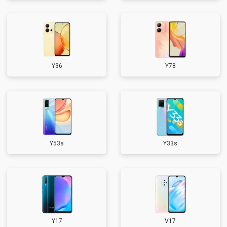
Y36
Y78
Y53s
Y33s
Y17
V17