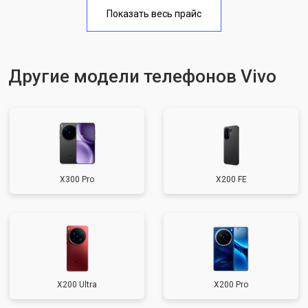
Замена аккумулятора
950 ₽
Узнать
Показать весь прайс
Замена кнопки включения
1750 ₽
Узнать
Ремонт цепи питания
3200 ₽
Узнать
Другие модели телефонов Vivo
Ремонт динамика
1400 ₽
Узнать
X300 Pro
X200 FE
X200 Ultra
X200 Pro