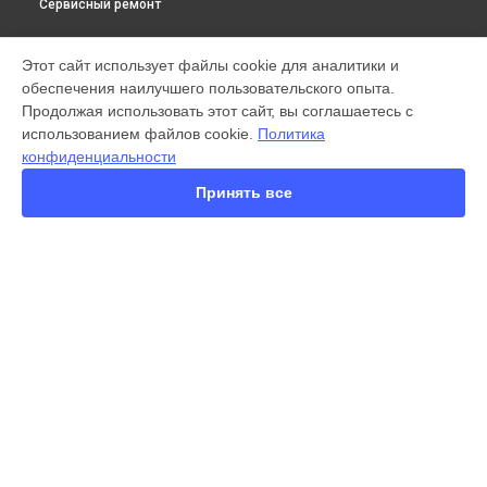
Сервисный ремонт
МОДЕЛИ
Этот сайт использует файлы cookie для аналитики и
обеспечения наилучшего пользовательского опыта.
X300 Pro
Продолжая использовать этот сайт, вы соглашаетесь с
X200 FE
использованием файлов cookie.
Политика
X200 Ultra
конфиденциальности
X200 Pro
X200 Pro mini
Принять все
V60 Lite
V60
V50
Y22
Y35
СТРАНИЦЫ
Y36
Гарантия
Y78
Доставка
Y53s
Контакты
Y33s
Карта сайта
Y17
V17
Y19
КОНТАКТЫ
V21e