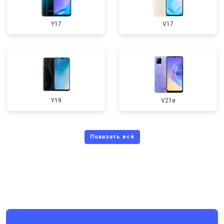
Y17
V17
Y19
V21e