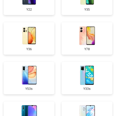
Y22
Y35
Y36
Y78
Y53s
Y33s