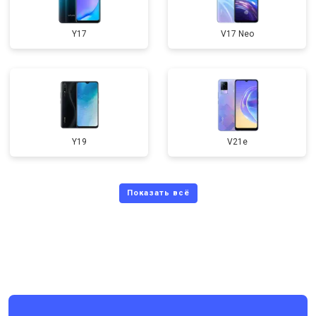
Y17
V17 Neo
Y19
V21e