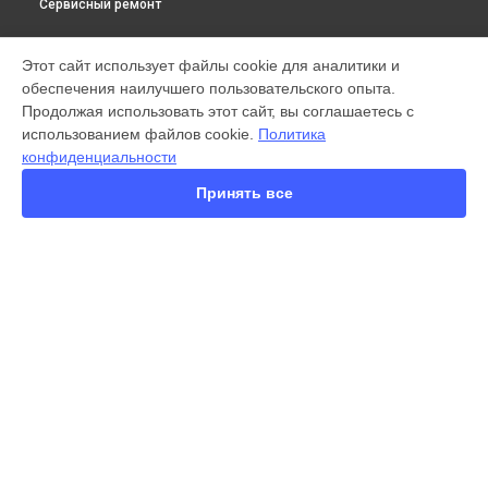
Сервисный ремонт
МОДЕЛИ
Этот сайт использует файлы cookie для аналитики и
обеспечения наилучшего пользовательского опыта.
X300 Pro
Продолжая использовать этот сайт, вы соглашаетесь с
X200 FE
использованием файлов cookie.
Политика
X200 Ultra
конфиденциальности
X200 Pro
X200 Pro mini
Принять все
V60 Lite
V60
V50
Y22
Y35
СТРАНИЦЫ
Y36
Гарантия
Y78
Доставка
Y53s
Контакты
Y33s
Карта сайта
Y17
V17 Neo
Y19
КОНТАКТЫ
V21e