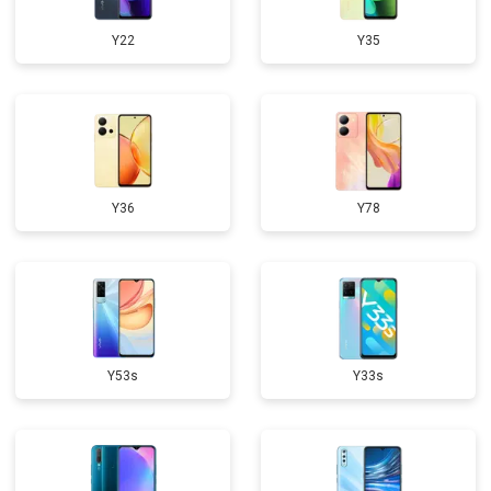
Y22
Y35
Y36
Y78
Y53s
Y33s