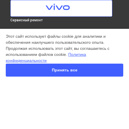
Сервисный ремонт
МОДЕЛИ
Этот сайт использует файлы cookie для аналитики и
обеспечения наилучшего пользовательского опыта.
X300 Pro
Продолжая использовать этот сайт, вы соглашаетесь с
X200 FE
использованием файлов cookie.
Политика
X200 Ultra
конфиденциальности
X200 Pro
X200 Pro mini
Принять все
V60 Lite
V60
V50
Y22
Y35
СТРАНИЦЫ
Y36
Гарантия
Y78
Доставка
Y53s
Контакты
Y33s
Карта сайта
Y17